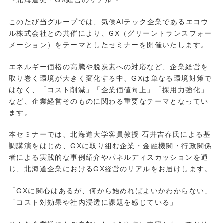
〜北海道発・
GX
経営のリアル〜
このたび当グループでは、気候
AI
テック企業であるエコウ
ル株式会社との共催により、
GX
（グリーントランスフォー
メーション）をテーマとしたセミナーを開催いたします。
エネルギー価格の高騰や脱炭素への対応など、企業経営を
取り巻く環境が大きく変化する中、
GX
は単なる環境対策で
はなく、「コスト削減」「企業価値向上」「採用力強化」
など、企業経営そのものに関わる重要なテーマとなってい
ます。
本セミナーでは、北海道大学客員教授 石井吉春氏による基
調講演をはじめ、
GX
に取り組む企業・金融機関・行政関係
者による実践的な事例紹介やパネルディスカッションを通
じ、北海道企業における
GX
経営のリアルをお届けします。
「
GX
に関心はあるが、何から始めればよいかわからない」
「コスト対効果や社内浸透に課題を感じている」