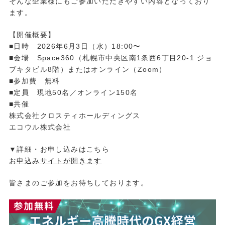
そんな企業様にもご参加いただきやすい内容となっており
ます。
【開催概要】
■
日時
2026
年
6
月
3
日（水）
18:00
〜
■
会場
Space360
（札幌市中央区南
1
条西
6
丁目
20-1
ジョ
ブキタビル
8
階）またはオンライン（
Zoom
）
■
参加費 無料
■
定員 現地
50
名／オンライン
150
名
■共催
株式会社クロスティホールディングス
エコウル株式会社
▼
詳細・お申し込みはこちら
お申込みサイトが開きます
皆さまのご参加をお待ちしております。