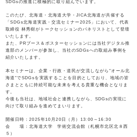
SDGs
の推進に積極的に取り組んでいます。
このたび、北海道・北海道大学・
JICA
北海道が共催する
「
SDGs
北海道実践・交流セミナー
2025
」において、代表
取締役 林秀樹がトークセッションのパネリストとして登壇
いたします。
また、
PR
ブース＆ポスターセッションには当社デジタル推
進部のメンバーが参加し、当社の
SDGs
への取組み事例を
紹介いたします。
本セミナーは、企業・行政・道民が交流しながら
"
オール北
海道
"
で
SDGs
を実践することを目的としており、地域の皆
さまとともに持続可能な未来を考える貴重な機会となりま
す。
今後も当社は、地域社会と連携しながら、
SDGs
の実現に
向けて取り組みを進めてまいります。
開催日時：
2025
年
10
月
20
日（月）
13:00
～
16:30
会 場：北海道大学 学術交流会館（札幌市北区北８西
５）